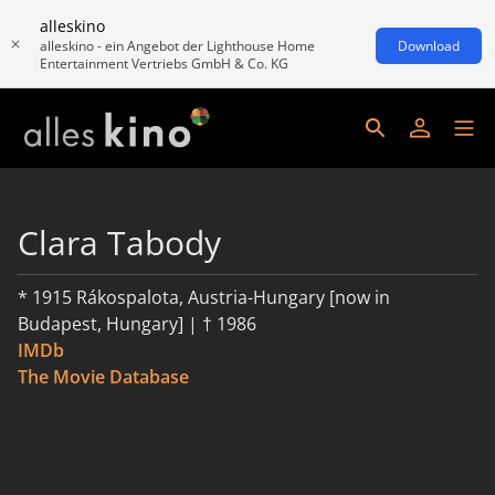
alleskino
alleskino - ein Angebot der Lighthouse Home
Download
Entertainment Vertriebs GmbH & Co. KG
Clara Tabody
* 1915 Rákospalota, Austria-Hungary [now in
Budapest, Hungary] | † 1986
IMDb
The Movie Database