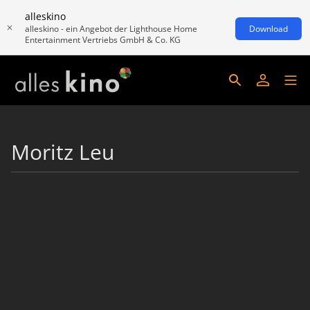
alleskino
alleskino - ein Angebot der Lighthouse Home
Download
Entertainment Vertriebs GmbH & Co. KG
Moritz Leu