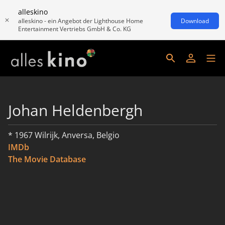
alleskino
alleskino - ein Angebot der Lighthouse Home
Download
Entertainment Vertriebs GmbH & Co. KG
Johan Heldenbergh
* 1967 Wilrijk, Anversa, Belgio
IMDb
The Movie Database