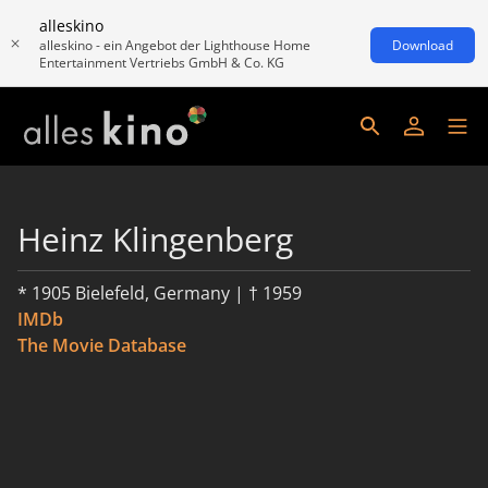
alleskino
alleskino - ein Angebot der Lighthouse Home
Download
Entertainment Vertriebs GmbH & Co. KG
Heinz Klingenberg
* 1905 Bielefeld, Germany | † 1959
IMDb
The Movie Database