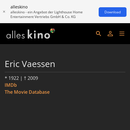
alleskino
alleskino - ein Angebot der Lighthouse Home
Download
Entertainment Vertriebs GmbH & Co. KG
Eric Vaessen
* 1922 | † 2009
IMDb
The Movie Database