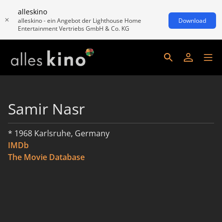
alleskino
alleskino - ein Angebot der Lighthouse Home
Download
Entertainment Vertriebs GmbH & Co. KG
Samir Nasr
* 1968 Karlsruhe, Germany
IMDb
The Movie Database