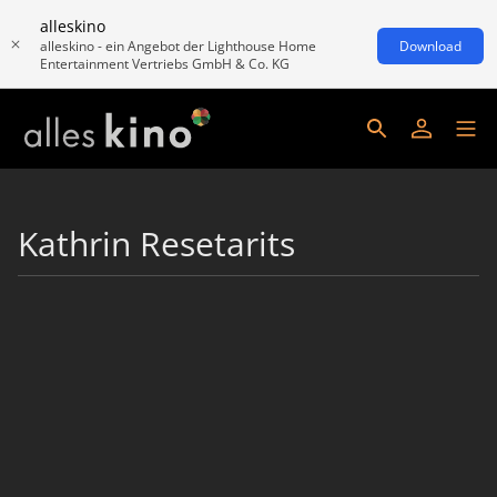
alleskino
alleskino - ein Angebot der Lighthouse Home
Download
Entertainment Vertriebs GmbH & Co. KG
Kathrin Resetarits