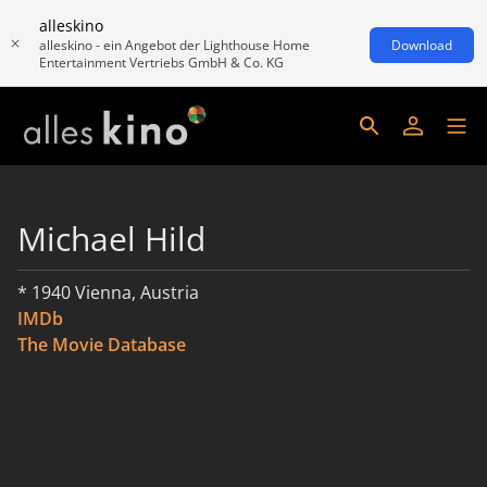
alleskino
alleskino - ein Angebot der Lighthouse Home
Download
Entertainment Vertriebs GmbH & Co. KG
Michael Hild
* 1940 Vienna, Austria
IMDb
The Movie Database