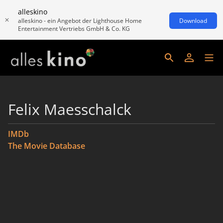
alleskino
alleskino - ein Angebot der Lighthouse Home
Download
Entertainment Vertriebs GmbH & Co. KG
Felix Maesschalck
IMDb
The Movie Database