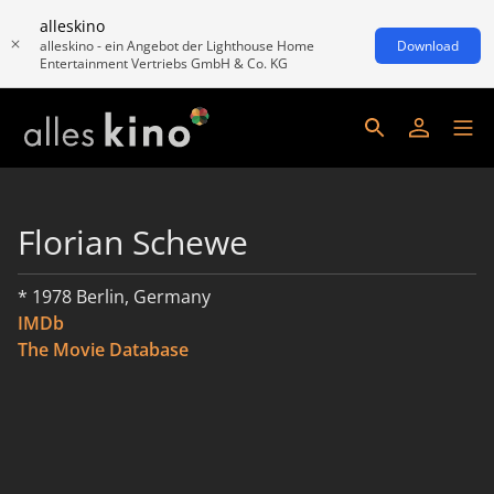
alleskino
alleskino - ein Angebot der Lighthouse Home
Download
Entertainment Vertriebs GmbH & Co. KG
Florian Schewe
* 1978 Berlin, Germany
IMDb
The Movie Database