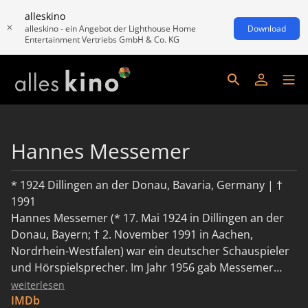
alleskino
alleskino - ein Angebot der Lighthouse Home
Download
Entertainment Vertriebs GmbH & Co. KG
Hannes Messemer
* 1924 Dillingen an der Donau, Bavaria, Germany | †
1991
Hannes Messemer (* 17. Mai 1924 in Dillingen an der
Donau, Bayern; † 2. November 1991 in Aachen,
Nordrhein-Westfalen) war ein deutscher Schauspieler
und Hörspielsprecher. Im Jahr 1956 gab Messemer
neben Maria Schell in Rose Bernd (nach Gerhart
weiterlesen
Hauptmann) sein Filmdebüt. In den nachfolgenden
IMDb