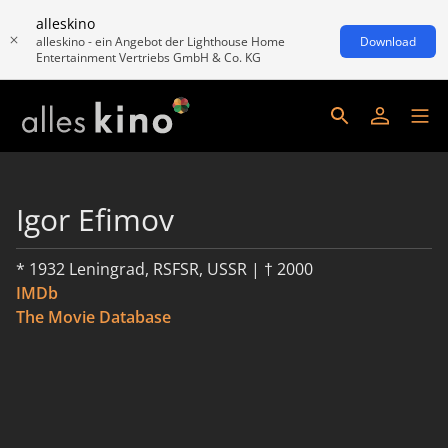
alleskino
alleskino - ein Angebot der Lighthouse Home
Download
Entertainment Vertriebs GmbH & Co. KG
Igor Efimov
* 1932 Leningrad, RSFSR, USSR | † 2000
IMDb
The Movie Database