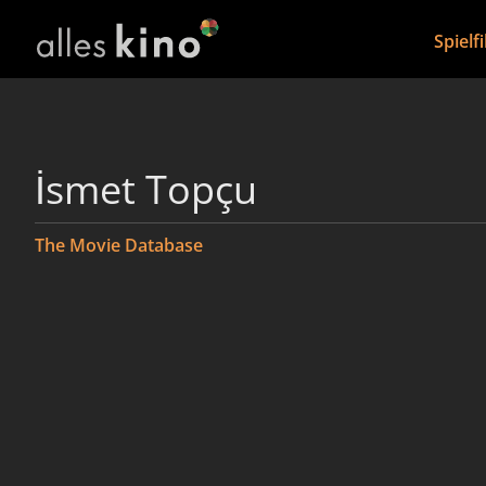
Spielf
İsmet Topçu
The Movie Database