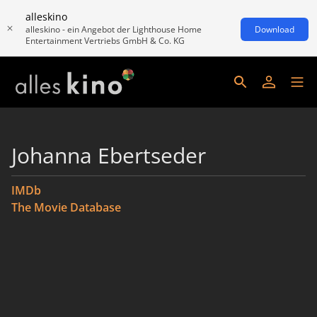
alleskino
alleskino - ein Angebot der Lighthouse Home
Download
Entertainment Vertriebs GmbH & Co. KG
Johanna Ebertseder
IMDb
The Movie Database