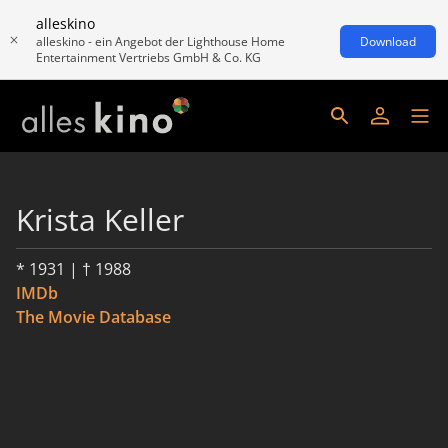
alleskino
alleskino - ein Angebot der Lighthouse Home
Download
Entertainment Vertriebs GmbH & Co. KG
Krista Keller
* 1931 | † 1988
IMDb
The Movie Database