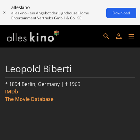
alleskino
alleskino - ein Angebot der Lighthouse Home
Download
Entertainment Vertriebs GmbH & Co. KG
Leopold Biberti
* 1894 Berlin, Germany | † 1969
IMDb
The Movie Database