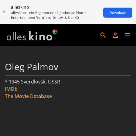
alleskino
alleskino - ein Angebot der Lighthouse Home
Download
Entertainment Vertriebs GmbH & Co. KG
Oleg Palmov
* 1945 Sverdlovsk, USSR
IMDb
The Movie Database