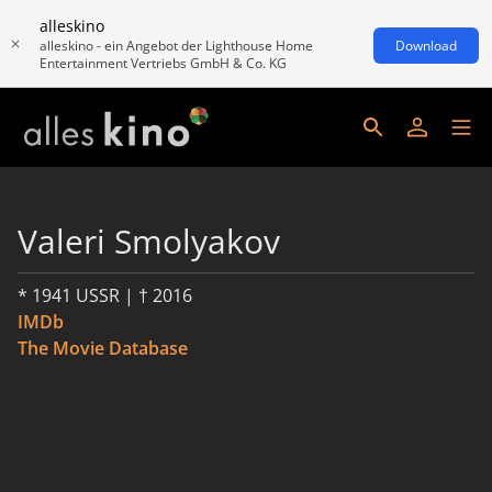
alleskino
alleskino - ein Angebot der Lighthouse Home
Download
Entertainment Vertriebs GmbH & Co. KG
Valeri Smolyakov
* 1941 USSR | † 2016
IMDb
The Movie Database