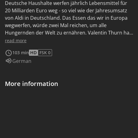
Deutsche Haushalte werfen jährlich Lebensmittel für
20 Milliarden Euro weg - so viel wie der Jahresumsatz
von Aldi in Deutschland. Das Essen das wir in Europa
wegwerfen, würde zwei Mal reichen, um alle
Hungernden der Welt zu ernähren. Valentin Thurn hat
den Umgang mit Lebensmitteln international
read more
recherchiert und kommt zu haarsträubenden
103 min
HD
FSK 0
Ergebnissen. Jeder zweite Kopfsalat wird aussortiert,
Audio language:
German
jedes fünfte Brot muss ungekauft entsorgt werden.
Kartoffeln, die der offiziellen Norm nicht entsprechen,
bleiben auf dem Feld liegen und kleine
More information
Schönheitsfehler entscheiden über ein Schicksal als
Ladenhüter.