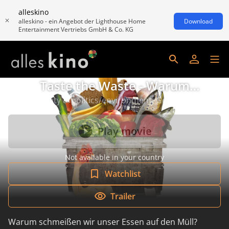
alleskino
alleskino - ein Angebot der Lighthouse Home
Download
Entertainment Vertriebs GmbH & Co. KG
Taste the Waste - Warum
schmeißen wir unser Essen auf den
community & politics/environment, Germany 2020
Müll?
Play movie
Not available in your country
Watchlist
Trailer
Warum schmeißen wir unser Essen auf den Müll?