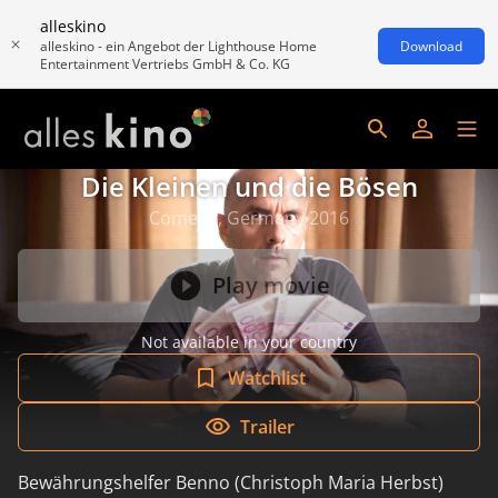
alleskino
alleskino - ein Angebot der Lighthouse Home
Download
Entertainment Vertriebs GmbH & Co. KG
Die Kleinen und die Bösen
Comedy, Germany 2016
Play movie
Not available in your country
Watchlist
Trailer
Bewährungshelfer Benno (Christoph Maria Herbst)