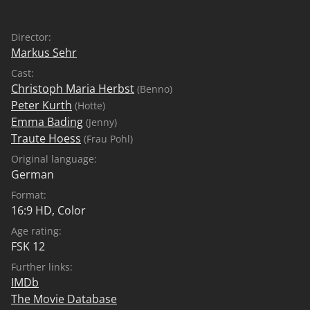
schwarzhumorige Abrechnung mit der Arbeit von
Bewährungshelfern und gleichzeitig eine
Director:
Liebeserklärung an Kleinkriminelle mit Herz.
Markus Sehr
Cast:
Christoph Maria Herbst
(Benno)
Peter Kurth
(Hotte)
Emma Bading
(Jenny)
Traute Hoess
(Frau Pohl)
Original language:
German
Format:
16:9 HD, Color
Age rating:
FSK 12
Further links:
IMDb
The Movie Database