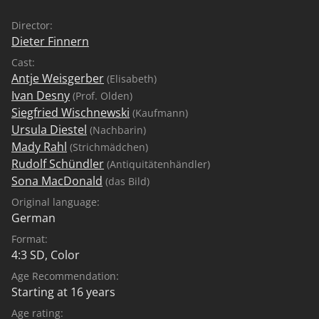
Director:
Dieter Finnern
Cast:
Antje Weisgerber
(Elisabeth)
Ivan Desny
(Prof. Olden)
Siegfried Wischnewski
(Kaufmann)
Ursula Diestel
(Nachbarin)
Mady Rahl
(Strichmädchen)
Rudolf Schündler
(Antiquitätenhändler)
Sona MacDonald
(das Bild)
Original language:
German
Format:
4:3 SD, Color
Age Recommendation:
Starting at 16 years
Age rating: