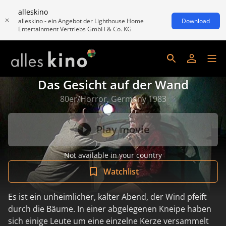
alleskino
alleskino - ein Angebot der Lighthouse Home
Download
Entertainment Vertriebs GmbH & Co. KG
Das Gesicht auf der Wand
80er/Horror, Germany 1983
Play movie
Not available in your country
Watchlist
Es ist ein unheimlicher, kalter Abend, der Wind pfeift
durch die Bäume. In einer abgelegenen Kneipe haben
sich einige Leute um eine einzelne Kerze versammelt