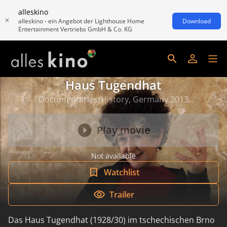
alleskino
alleskino - ein Angebot der Lighthouse Home
Download
Entertainment Vertriebs GmbH & Co. KG
Haus Tugendhat
Documentaries/History, Germany 2013
Play movie
Not available
Watchlist
Trailer
Das Haus Tugendhat (1928/30) im tschechischen Brno