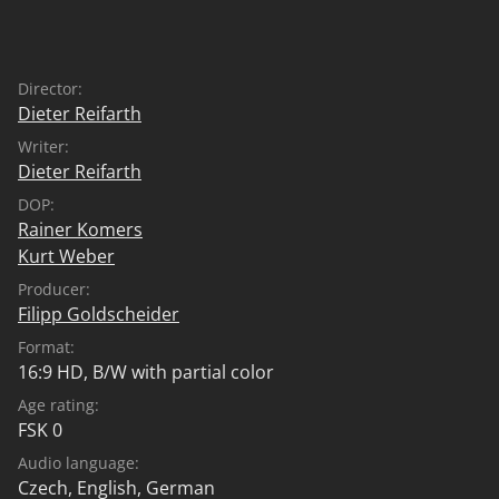
ČSSR und gab von hier aus bekannt, dass es ab Januar
1993 zwei getrennte Staaten geben wird. 2001 erklärte
die UNESCO das Haus wegen seiner universellen
Director:
Bedeutung als architektonisches Kunstwerk zum
Dieter Reifarth
Weltkulturerbe. Nach mehrjähriger Verzögerung
Writer:
begann 2010 aus EUMitteln die längst überfällige
Dieter Reifarth
Restaurierung. Am 29. Februar 2012 wurde das Haus
DOP:
Tugendhat der Weltöffentlichkeit übergeben.
Rainer Komers
Kurt Weber
Producer:
Filipp Goldscheider
Format:
16:9 HD, B/W with partial color
Age rating:
FSK 0
Audio language:
Czech
,
English
,
German