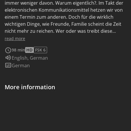
immer weniger davon. Warum eigentlich?. Im Takt der
elektronischen Kommunikationsmittel hetzen wir von
einem Termin zum anderen. Doch für die wirklich
wichtigen Dinge, wie Freunde, Familie scheint die Zeit
nicht mehr zu reichen. Wer oder was treibt diese
Beschleunigung eigentlich an? Ist sie ein
read more
gesellschaftliches Phänomen oder liegt alles nur am
98 min
HD
FSK 6
mangelhaften Zeitmanagement des Einzelnen? In
Audio language:
English
,
German
seinem Kinodokumentarfilm SPEED - Auf der Suche
Subtitles:
German
nach der verlorenen Zeit begibt sich der Filmemacher
und Autor Florian Opitz auf die Suche nach der
verlorenen Zeit. Wo ist nur die Zeit geblieben, die wir
More information
mühsam mit all den neuen Technologien und
Effizienzmodellen eingespart haben? Opitz begegnet
Menschen, die die Beschleunigung vorantreiben und
solche, die sich trauen, Alternativen zur
allgegenwärtigen Rastlosigkeit zu leben. Er befragt
Zeitmanagement-­‐Experten, Therapeuten und
Wissenschaftler nach Ursachen und Auswirkungen der