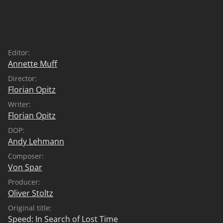
chronischen Zeitnot. Er trifft Unternehmensberater
und Akteure, die im internationalen Finanzmarkt aktiv
sind, die an der Zeitschraube drehen. Und er lernt
Menschen kennen, die aus ihrem ganz privaten
Editor:
Hamsterrad ausgestiegen sind und solche, die nach
Annette Muff
gesellschaftlichen Alternativen suchen. Auf seiner
Director:
Suche entdeckt er: ein anderes Tempo ist möglich, wir
Florian Opitz
müssen es nur wollen.
Writer:
Florian Opitz
DOP:
Andy Lehmann
Composer:
Von Spar
Producer:
Oliver Stoltz
Original title:
Speed: In Search of Lost Time