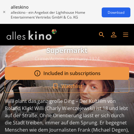
alleskino
alleskino - ein Angebot der Lighthouse Home
Download
Entertainment Vertriebs GmbH & Co. KG
Supermarkt
Crime/Action, Germany 1974
Included in subscriptions
Watchlist
Willi plant das ganz große Ding – Der Kultfilm von
Roland Klick! Willi (Charly Wierczejewski) ist 18 und lebt
auf der Straße. Ohne Orientierung lässt er sich durch
die Stadt treiben, immer auf dem Sprung. Er begegnet
Menschen wie dem Journalisten Frank (Michael Degen),