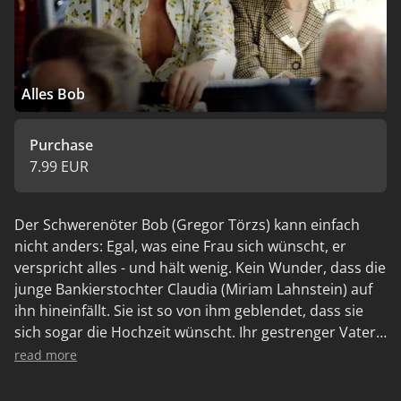
Alles Bob
Purchase
7.99 EUR
Der Schwerenöter Bob (Gregor Törzs) kann einfach
nicht anders: Egal, was eine Frau sich wünscht, er
verspricht alles - und hält wenig. Kein Wunder, dass die
junge Bankierstochter Claudia (Miriam Lahnstein) auf
ihn hineinfällt. Sie ist so von ihm geblendet, dass sie
sich sogar die Hochzeit wünscht. Ihr gestrenger Vater
Armin (Hans Peter Hallwachs) jedoch durchschaut
read more
schon bald Bobs wahres Motiv: Er möchte lediglich in
eine reiche Familie einheiraten. Als ob das nicht genug