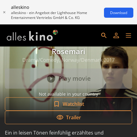
alleskino
alleskino - ein Angebot der Lighthouse Home
Download
Entertainment Vertriebs GmbH & Co. KG
Rosemari
Drama/Comedy, Norway/Denmark 2017
Play movie
Not available in your country
Watchlist
Trailer
Ein in leisen Tönen feinfühlig erzähltes und