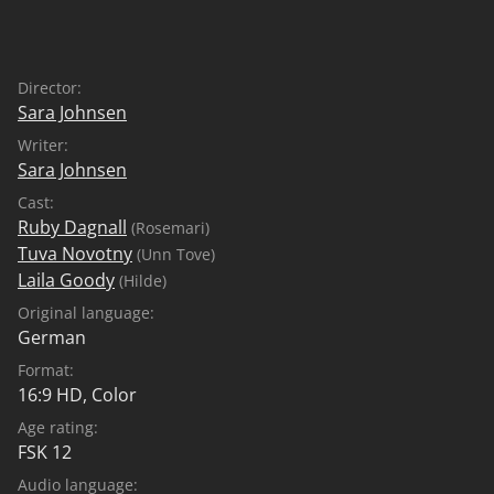
gescheiterten Liebe und stoßen auf Rosemaris Mutter,
die eine erstaunliche Wahrheit verbirgt.
Director:
Sara Johnsen
Writer:
Sara Johnsen
Cast:
Ruby Dagnall
(Rosemari)
Tuva Novotny
(Unn Tove)
Laila Goody
(Hilde)
Original language:
German
Format:
16:9 HD, Color
Age rating:
FSK 12
Audio language: