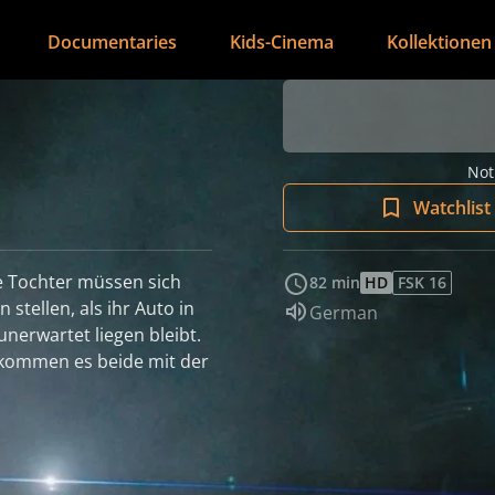
Documentaries
Kids-Cinema
Kollektionen
Not
Watchlist
e Tochter müssen sich
82 min
HD
FSK 16
stellen, als ihr Auto in
Audio language:
German
nerwartet liegen bleibt.
ekommen es beide mit der