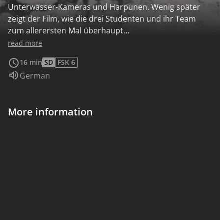
Unterwasser-Kameras und Harpunen. Wenig später
zeigt der Film, wie die drei Studenten und ihr Team
zum allerersten Mal überhaupt
Unterwasseraufnahmen mit Kameras machen. Dabei
read more
begegnen sie nicht nur zahlreichen kleineren
16 min
SD
FSK 6
Meeresbewohnern, sondern sogar einem
Audio language:
German
ausgewachsenem Hammerhai.
More information