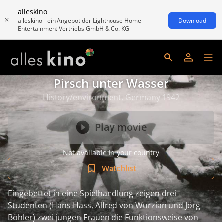
alleskino
alleskino - ein Angebot der Lighthouse Home
Download
Entertainment Vertriebs GmbH & Co. KG
Pirsch unter Wasser
History/environment, Germany 1942
Play movie
Not available in your country
Watchlist
Eingebettet in eine Spielhandlung zeigen drei
Studenten (Hans Hass, Alfred von Wurzian und Jörg
Böhler) zwei jungen Frauen die Funktionsweise von