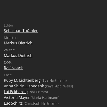
Hologramm und geheimer Assistent ihrer Mutter. Wird
es dem Trio gelingen, Sues Mutter zu befreien und die
Entführer zur Strecke zu bringen?
Editor:
Sebastian Thümler
Director:
Markus Dietrich
Writer:
Markus Dietrich
DOP:
Ralf Noack
Cast:
Ruby M. Lichtenberg
(Sue Hartmann)
Anna Shirin Habedank
(Kaya 'App' Wells)
Lui Eckhardt
(Tobi Grimm)
Victoria Mayer
(Maria Hartmann)
Luc Schiltz
(Christoph Hartmann)