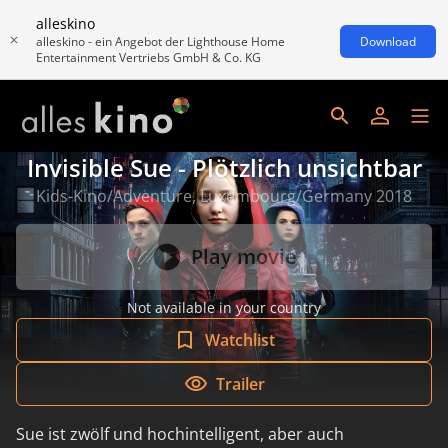
alleskino
alleskino - ein Angebot der Lighthouse Home
Download
Entertainment Vertriebs GmbH & Co. KG
Invisible Sue - Plötzlich unsichtbar
Kids-Kino/Adventure, Luxembourg/Germany 2018
Play movie
Not available in your country
Watchlist
Trailer
Sue ist zwölf und hochintelligent, aber auch