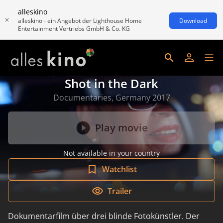
alleskino
alleskino - ein Angebot der Lighthouse Home
Download
Entertainment Vertriebs GmbH & Co. KG
Shot in the Dark
Documentaries, Germany 2017
Play movie
Not available in your country
Watchlist
Trailer
Dokumentarfilm über drei blinde Fotokünstler. Der