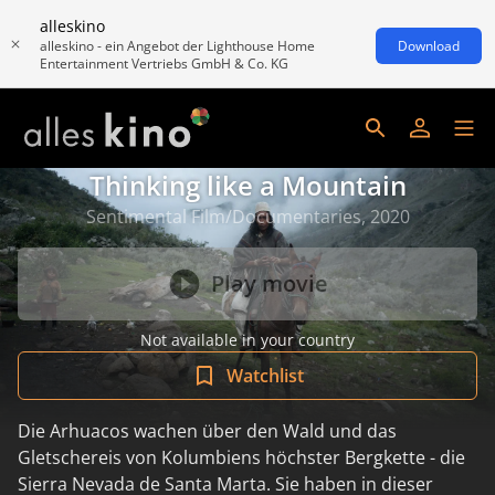
alleskino
alleskino - ein Angebot der Lighthouse Home
Download
Entertainment Vertriebs GmbH & Co. KG
Thinking like a Mountain
Sentimental Film/Documentaries, 2020
Play movie
Not available in your country
Watchlist
Die Arhuacos wachen über den Wald und das
Gletschereis von Kolumbiens höchster Bergkette - die
Sierra Nevada de Santa Marta. Sie haben in dieser