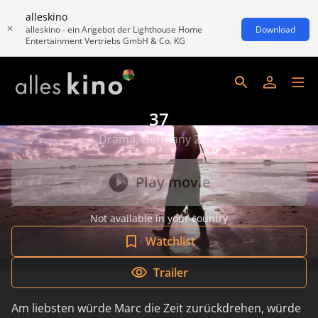
alleskino
alleskino - ein Angebot der Lighthouse Home
Download
Entertainment Vertriebs GmbH & Co. KG
37
Drama, Germany 2018
Play movie
Not available in your country
Watchlist
Trailer
Am liebsten würde Marc die Zeit zurückdrehen, würde