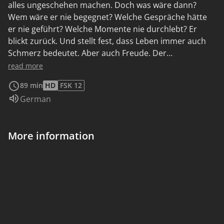
alles ungeschehen machen. Doch was wäre dann?
Wem wäre er nie begegnet? Welche Gespräche hätte
er nie geführt? Welche Momente nie durchlebt? Er
blickt zurück. Und stellt fest, dass Leben immer auch
Schmerz bedeutet. Aber auch Freude. Der
Filmemacher Chris Brügge hat mit seinem ersten
read more
Langfilm großen Mut bewiesen.
89 min
HD
FSK 12
Audio language:
German
More information