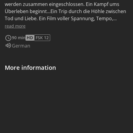
werden zusammen eingeschlossen. Ein Kampf ums
Überleben beginnt...Ein Trip durch die Höhle zwischen
Tod und Liebe. Ein Film voller Spannung, Tempo,
Gefühl und mit atemberaubend schönen Bildern aus
read more
der Welt der Höhlen - ein rauschartiger Filmtrip, den
90 min
HD
FSK 12
man so schnell nicht vergisst. Ein Abenteuer an der
Audio language:
German
Grenze zwischen Fantasie und Realität. Eine Irrfahrt ins
Innere der Erde...
More information