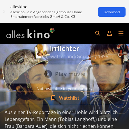
alleskino
alleskino - ein Angebot der Lighthouse Home
Download
Entertainment Vertriebs GmbH & Co. KG
Irrlichter
90er/Drama, Switzerland/Germany 1998
Play movie
Not available in your country
Watchlist
Aus einer TV-Reportage in einer Höhle wird plötzlich
Lebensgefahr. Ein Mann (Tobias Langhoff,) und eine
Frau (Barbara Auer), die sich nicht riechen können,