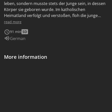
leben, sondern musste stets der Junge sein, in dessen
Körper sie geboren wurde. Im katholischen
Heimatland verfolgt und verstoßen, floh die junge
transsexuelle Frau nach Berlin, wo sie seitdem als
read more
Prostituierte arbeitet. Jackie Baiers Dokumentarfilm
91 min
SD
begleitet die titelgebende Protagonistin über zehn
Audio language:
German
Jahre und zeichnet ein aufrichtiges Bild von einer, die
in mehrfacher Hinsicht entwurzelt ist, ihr Recht auf ein
in allen Belangen selbstbestimmtes Leben aber immer
More information
wieder deutlich macht, obwohl sie gerade das immer
wieder in die Einsamkeit führt.