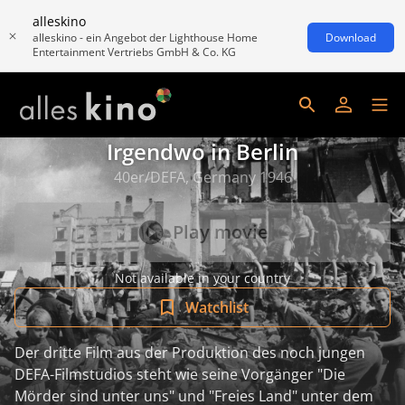
alleskino
alleskino - ein Angebot der Lighthouse Home
Download
Entertainment Vertriebs GmbH & Co. KG
Irgendwo in Berlin
40er/DEFA, Germany 1946
Play movie
Not available in your country
Watchlist
Der dritte Film aus der Produktion des noch jungen
DEFA-Filmstudios steht wie seine Vorgänger "Die
Mörder sind unter uns" und "Freies Land" unter dem