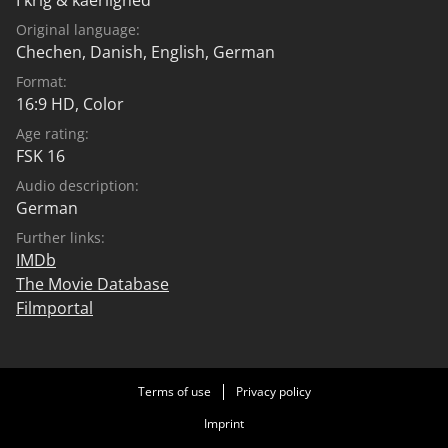
schwanger wird, lässt sich das Geheimnis nicht mehr
länger wahren –-außer Kirstine gäbe sich Gerhard hin
Original language:
und behauptete, das Kind sei von ihm. Als Esben
Chechen
,
Danish
,
English
,
German
realisiert, dass es das Beste gewesen wäre, wenn er
Format:
einfach auf dem Schlachtfeld gestorben wäre, stellt er
16:9 HD, Color
sich seinem Schicksal und verlässt sein Versteck. Doch
Age rating:
in dem Moment, in dem alles verloren scheint,
FSK 16
erscheint unerwartete Hilfe...
Audio description:
German
Further links:
IMDb
The Movie Database
Filmportal
Terms of use
Privacy policy
Imprint