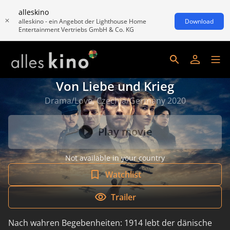
alleskino
alleskino - ein Angebot der Lighthouse Home
Download
Entertainment Vertriebs GmbH & Co. KG
Von Liebe und Krieg
Drama/Love, Czechia/Germany 2020
Play movie
Not available in your country
Watchlist
Trailer
Nach wahren Begebenheiten: 1914 lebt der dänische