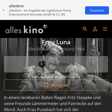
alleskino
alleskino - ein Angebot der Lighthouse Home
Download
Entertainment Vertriebs GmbH & Co. KG
Frau Luna
60er/Musikfilm, Germany 1964
Play movie
Not available in your country
Watchlist
In einem lenkbaren Ballon fliegen Fritz Steppke und
seine Freunde Lämmermeier und Pannecke auf den
Mond. Auch Frau Pusebach hat sich der