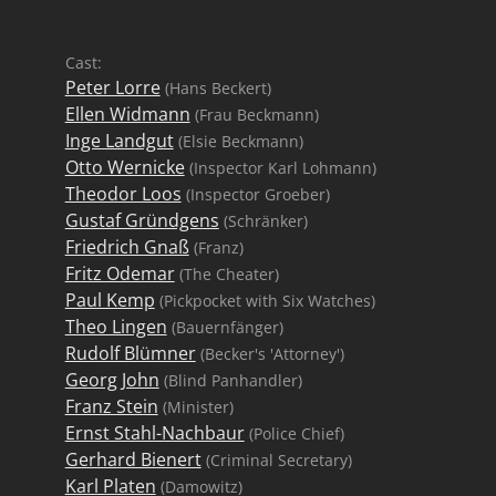
Cast:
Peter Lorre
(Hans Beckert)
Ellen Widmann
(Frau Beckmann)
Inge Landgut
(Elsie Beckmann)
Otto Wernicke
(Inspector Karl Lohmann)
Theodor Loos
(Inspector Groeber)
Gustaf Gründgens
(Schränker)
Friedrich Gnaß
(Franz)
Fritz Odemar
(The Cheater)
Paul Kemp
(Pickpocket with Six Watches)
Theo Lingen
(Bauernfänger)
Rudolf Blümner
(Becker's 'Attorney')
Georg John
(Blind Panhandler)
Franz Stein
(Minister)
Ernst Stahl-Nachbaur
(Police Chief)
Gerhard Bienert
(Criminal Secretary)
Karl Platen
(Damowitz)