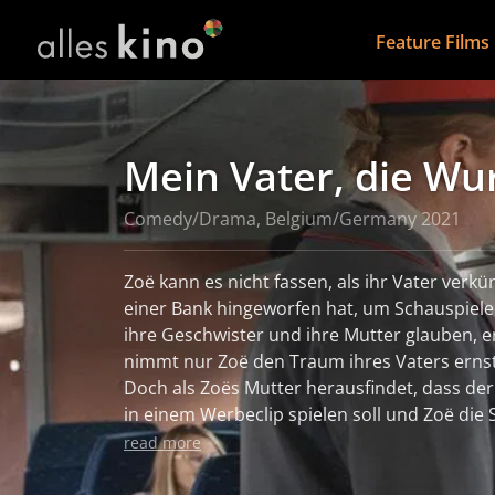
Feature Films
Mein Vater, die Wu
Comedy/Drama, Belgium/Germany 2021
Zoë kann es nicht fassen, als ihr Vater verkü
einer Bank hingeworfen hat, um Schauspiel
ihre Geschwister und ihre Mutter glauben, e
nimmt nur Zoë den Traum ihres Vaters ernst
Doch als Zoës Mutter herausfindet, dass der
in einem Werbeclip spielen soll und Zoë die
um ihrem Vater bei seinem irrwitzigen Unte
read more
gerät das Familiengleichgewicht in Schieflage