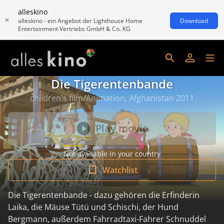
alleskino
alleskino - ein Angebot der Lighthouse Home
Download
Entertainment Vertriebs GmbH & Co. KG
Die Tigerentenbande
children's film/Animation, Afghanistan 2011
Play movie
Not available in your country
Watchlist
Die Tigerentenbande - dazu gehören die Erfinderin
Laika, die Mäuse Tütü und Schischi, der Hund
Bergmann, außerdem Fahrradtaxi-Fahrer Schnuddel