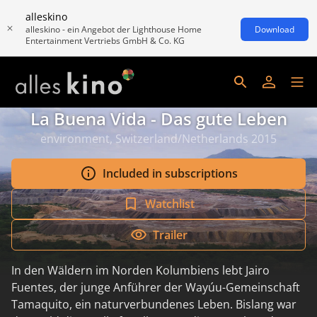
alleskino
alleskino - ein Angebot der Lighthouse Home
Download
Entertainment Vertriebs GmbH & Co. KG
La Buena Vida - Das gute Leben
environment, Switzerland/Netherlands 2015
Included in subscriptions
Watchlist
Trailer
In den Wäldern im Norden Kolumbiens lebt Jairo
Fuentes, der junge Anführer der Wayúu-Gemeinschaft
Tamaquito, ein naturverbundenes Leben. Bislang war