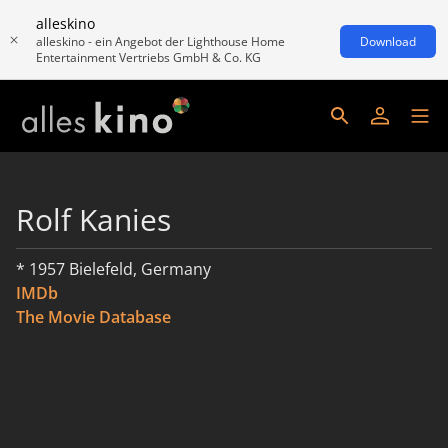
alleskino
alleskino - ein Angebot der Lighthouse Home
Download
Entertainment Vertriebs GmbH & Co. KG
Rolf Kanies
* 1957 Bielefeld, Germany
IMDb
The Movie Database