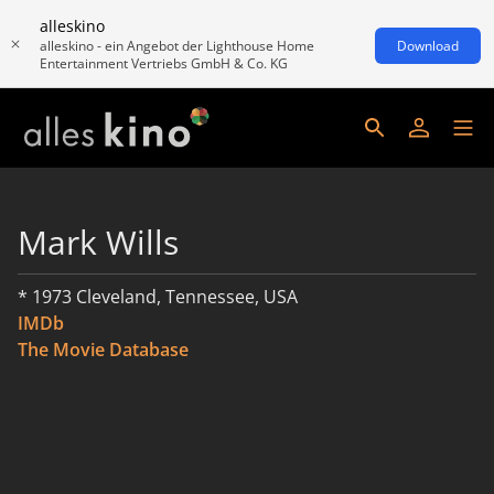
alleskino
alleskino - ein Angebot der Lighthouse Home
Download
Entertainment Vertriebs GmbH & Co. KG
Mark Wills
* 1973 Cleveland, Tennessee, USA
IMDb
The Movie Database