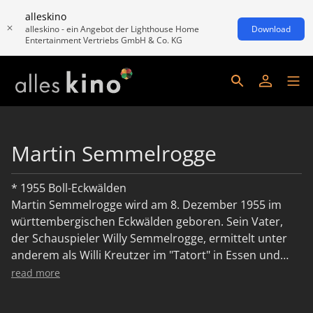
alleskino
alleskino - ein Angebot der Lighthouse Home
Download
Entertainment Vertriebs GmbH & Co. KG
Martin Semmelrogge
* 1955 Boll-Eckwälden
Martin Semmelrogge wird am 8. Dezember 1955 im
württembergischen Eckwälden geboren. Sein Vater,
der Schauspieler Willy Semmelrogge, ermittelt unter
anderem als Willi Kreutzer im "Tatort" in Essen und
Umgebung. Martin Semmelrogge geht in München in
read more
die Waldorf-Schule und spricht bereits als
Zwölfjähriger Hörspielrollen beim Bayerischen