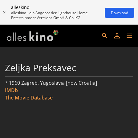
alleskino
alleskino - ein Angebot der Lighthouse Home
Download
Entertainment Vertriebs GmbH & Co. KG
Zeljka Preksavec
* 1960 Zagreb, Yugoslavia [now Croatia]
IMDb
The Movie Database