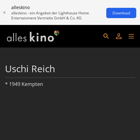
alleskino
alleskino - ein Angebot der Lighthouse Home
Download
Entertainment Vertriebs GmbH & Co. KG
Uschi Reich
* 1949 Kempten