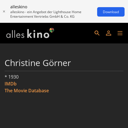
alleskino
alleskino - ein Angebot der Lighthouse Home
Download
Entertainment Vertriebs GmbH & Co. KG
Christine Görner
* 1930
IMDb
The Movie Database