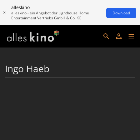
alleskino
alleskino - ein Angebot der Lighthouse Home
Download
Entertainment Vertriebs GmbH & Co. KG
Ingo Haeb