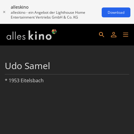
alleskino
alleskino - ein Angebot der Lighthouse Home
Download
Entertainment Vertriebs GmbH & Co. KG
Udo Samel
* 1953 Eitelsbach