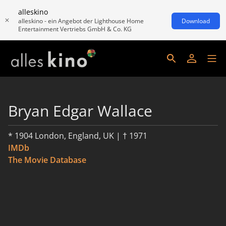
alleskino
alleskino - ein Angebot der Lighthouse Home
Download
Entertainment Vertriebs GmbH & Co. KG
Bryan Edgar Wallace
* 1904 London, England, UK | † 1971
IMDb
The Movie Database